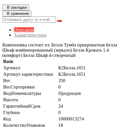
В закладки
В сравнение
Описание
Характеристики
Компоновка состоит из: Белла Тумба прикроватная Белла
Шкаф комбинированный (зеркало) Белла Кровать 1.4
(комфорт) Белла Шкаф 4-створчатый
Basic
Артикул
К2Белла.1651
Артикул характеристики
К2Белла.1651
Вес
350
ВесСортировки
0
ВидНоменклатуры
Продукция
Высота
0
ГарантийныйСрок
24
Глубина
0
Код
10000013274
КоличествоУпаковок
18