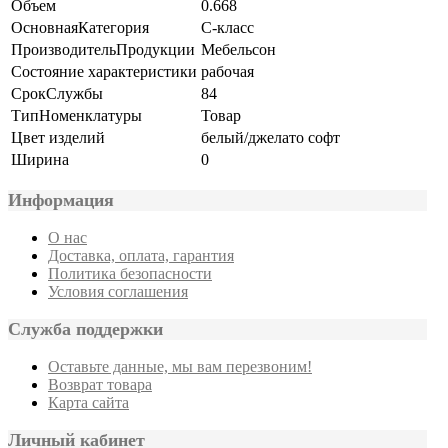
Объем
0.668
ОсновнаяКатегория
С-класс
ПроизводительПродукции
Мебельсон
Состояние характеристики
рабочая
СрокСлужбы
84
ТипНоменклатуры
Товар
Цвет изделий
белый/джелато софт
Ширина
0
Информация
О нас
Доставка, оплата, гарантия
Политика безопасности
Условия соглашения
Служба поддержки
Оставьте данные, мы вам перезвоним!
Возврат товара
Карта сайта
Личный кабинет