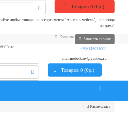
Товаров 0 (0р.)
айте любые товары из ассортимента "Альтаир мебель", не выходя
из дома!
Корзина
Заказать звонок
08:00 до
+79614501100
altairmebelkmv@yandex.ru
Товаров 0 (0р.)
Распечатать