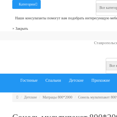
Категории
Все катего
Наши консультанты помогут вам подобрать интересующую мебель
×
Закрыть
Ставропольс
Все 
Гостиные
Спальни
Детские
Прихожие
Детские
Матрацы 800*2000
Сонель мультипакет 800