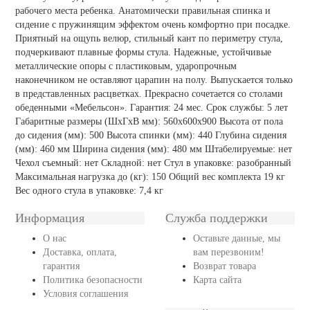
рабочего места ребенка. Анатомически правильная спинка и
сидение с пружинящим эффектом очень комфортно при посадке.
Приятный на ощупь велюр, стильный кант по периметру стула,
подчеркивают плавные формы стула. Надежные, устойчивые
металлические опоры с пластиковым, ударопрочным
наконечником не оставляют царапин на полу. Выпускается только
в представленных расцветках. Прекрасно сочетается со столами
обеденными «Мебельсон». Гарантия: 24 мес. Срок службы: 5 лет
Габаритные размеры (ШхГхВ мм): 560х600х900 Высота от пола
до сидения (мм): 500 Высота спинки (мм): 440 Глубина сидения
(мм): 460 мм Ширина сидения (мм): 480 мм Штабелируемые: нет
Чехол съемный: нет Складной: нет Стул в упаковке: разобранный
Максимальная нагрузка до (кг): 150 Общий вес комплекта 19 кг
Вес одного стула в упаковке: 7,4 кг
Информация
Служба поддержки
О нас
Оставьте данные, мы
Доставка, оплата,
вам перезвоним!
гарантия
Возврат товара
Политика безопасности
Карта сайта
Условия соглашения