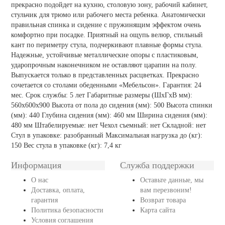
прекрасно подойдет на кухню, столовую зону, рабочий кабинет,
стульчик для трюмо или рабочего места ребенка. Анатомически
правильная спинка и сидение с пружинящим эффектом очень
комфортно при посадке. Приятный на ощупь велюр, стильный
кант по периметру стула, подчеркивают плавные формы стула.
Надежные, устойчивые металлические опоры с пластиковым,
ударопрочным наконечником не оставляют царапин на полу.
Выпускается только в представленных расцветках. Прекрасно
сочетается со столами обеденными «Мебельсон». Гарантия: 24
мес. Срок службы: 5 лет Габаритные размеры (ШхГхВ мм):
560х600х900 Высота от пола до сидения (мм): 500 Высота спинки
(мм): 440 Глубина сидения (мм): 460 мм Ширина сидения (мм):
480 мм Штабелируемые: нет Чехол съемный: нет Складной: нет
Стул в упаковке: разобранный Максимальная нагрузка до (кг):
150 Вес стула в упаковке (кг): 7,4 кг
Информация
Служба поддержки
О нас
Оставьте данные, мы
Доставка, оплата,
вам перезвоним!
гарантия
Возврат товара
Политика безопасности
Карта сайта
Условия соглашения