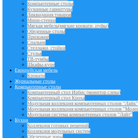
Компьютерные столы
Кухонные гарнитуры
Ликвидация товаров
Мини-стенки
Мягкая мебель(мягкие кровати, пуфы)
Обеденные столы
Прихожие
Спальни
Стеллажи, стойки
Стулья
ТВ-тумбы
Шкафы-купе
Европейская мебель
Кровати
Журнальные столы
Компьютерные столы
Компьютерный стол Ирбис (монитор слева)
Компьютерный стол Кроха
Модульная коллекция компьютерных столов "Лайк"
Модульная коллекция компьютерных столов "Моде
Модульная система компьютерных столов "Лайт"
Кухни
Коллекция готовых решений
Коллекция модульных систем
Обеденные зоны