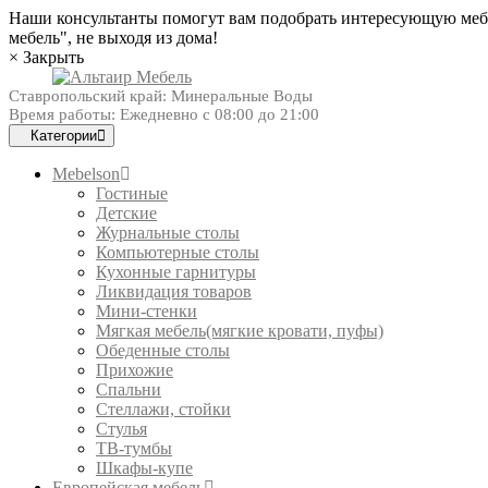
Наши консультанты помогут вам подобрать интересующую мебел
мебель", не выходя из дома!
×
Закрыть
Ставропольский край: Минеральные Воды
Время работы: Ежедневно с 08:00 до 21:00
Категории
Mebelson
Гостиные
Детские
Журнальные столы
Компьютерные столы
Кухонные гарнитуры
Ликвидация товаров
Мини-стенки
Мягкая мебель(мягкие кровати, пуфы)
Обеденные столы
Прихожие
Спальни
Стеллажи, стойки
Стулья
ТВ-тумбы
Шкафы-купе
Европейская мебель