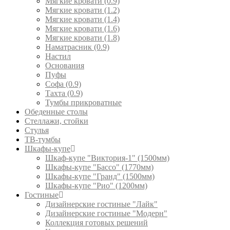
Мягкие кровати (0.9)
Мягкие кровати (1.2)
Мягкие кровати (1.4)
Мягкие кровати (1.6)
Мягкие кровати (1.8)
Наматрасник (0.9)
Настил
Основания
Пуфы
Софа (0.9)
Тахта (0.9)
Тумбы прикроватные
Обеденные столы
Стеллажи, стойки
Стулья
ТВ-тумбы
Шкафы-купе
Шкаф-купе "Виктория-1" (1500мм)
Шкафы-купе "Бассо" (1770мм)
Шкафы-купе "Гранд" (1500мм)
Шкафы-купе "Рио" (1200мм)
Гостиные
Дизайнерские гостиные "Лайк"
Дизайнерские гостиные "Модерн"
Коллекция готовых решений