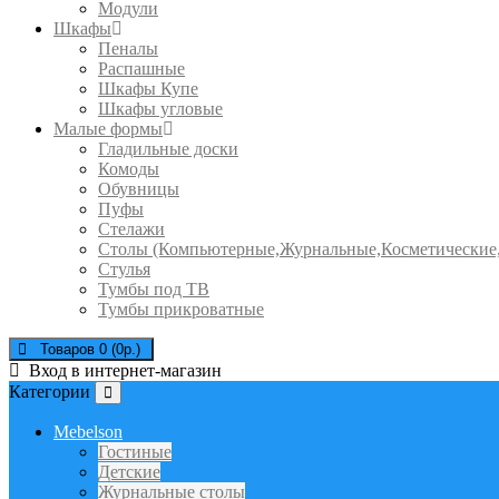
Модули
Шкафы
Пеналы
Распашные
Шкафы Купе
Шкафы угловые
Малые формы
Гладильные доски
Комоды
Обувницы
Пуфы
Стелажи
Столы (Компьютерные,Журнальные,Косметические
Стулья
Тумбы под ТВ
Тумбы прикроватные
Товаров 0 (0р.)
Вход в интернет-магазин
Категории
Mebelson
Гостиные
Детские
Журнальные столы