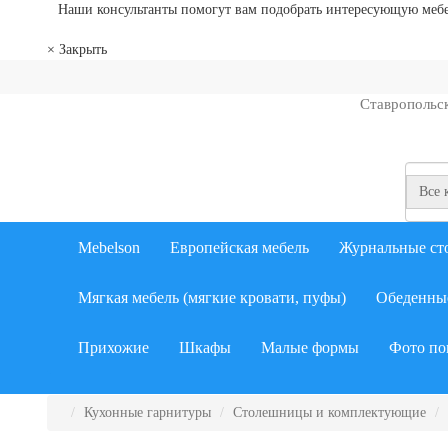
Наши консультанты помогут вам подобрать интересующую мебель
×
Закрыть
Ставропольс
Все 
Mebelson
Европейская мебель
Журнальные ст
Мягкая мебель (мягкие кровати, пуфы)
Обеденны
Прихожие
Шкафы
Малые формы
Фото по
Кухонные гарнитуры
Столешницы и комплектующие