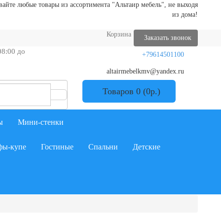
айте любые товары из ассортимента "Альтаир мебель", не выходя
из дома!
Корзина
Заказать звонок
08:00 до
+79614501100
altairmebelkmv@yandex.ru
Товаров 0 (0р.)
ы
Мини-стенки
ы-купе
Гостиные
Спальни
Детские