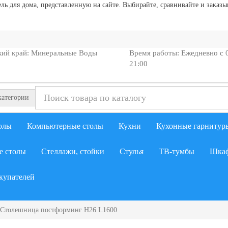
 для дома, представленную на сайте. Выбирайте, сравнивайте и заказыв
кий край: Минеральные Воды
Время работы: Ежедневно с 
21:00
категории
олы
Компьютерные столы
Кухни
Кухонные гарнитур
е столы
Стеллажи, стойки
Стулья
ТВ-тумбы
Шкаф
купателей
Столешница постформинг H26 L1600